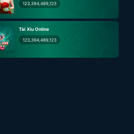
123,394,489,123
Tài Xỉu Online
123,394,489,123