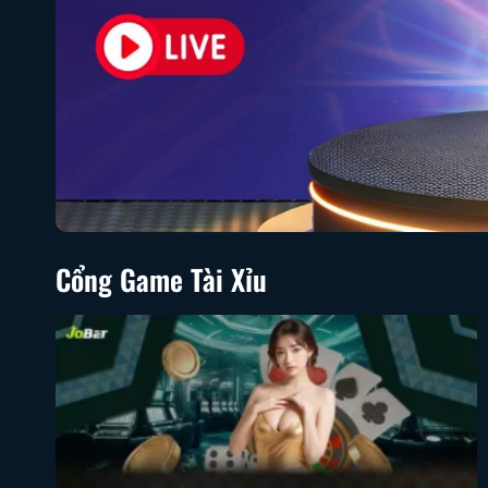
Cổng Game Tài Xỉu