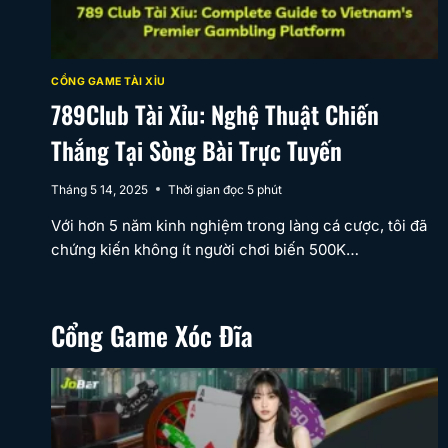
CỔNG GAME TÀI XỈU
789Club Tài Xỉu: Nghệ Thuật Chiến
Thắng Tại Sòng Bài Trực Tuyến
Tháng 5 14, 2025
Thời gian đọc
5
phút
Với hơn 5 năm kinh nghiệm trong làng cá cược, tôi đã
chứng kiến không ít người chơi biến 500K…
Cổng Game Xóc Đĩa