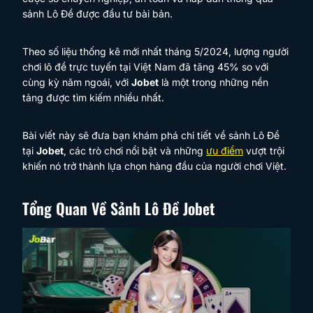
sảnh Lô Đề được đầu tư bài bản.
Theo số liệu thống kê mới nhất tháng 5/2024, lượng người
chơi lô đề trực tuyến tại Việt Nam đã tăng 45% so với
cùng kỳ năm ngoái, với
Jobet
là một trong những nền
tảng được tìm kiếm nhiều nhất.
Bài viết này sẽ đưa bạn khám phá chi tiết về sảnh Lô Đề
tại
Jobet
, các trò chơi nổi bật và những
ưu điểm
vượt trội
khiến nó trở thành lựa chọn hàng đầu của người chơi Việt.
Tổng Quan Về Sảnh Lô Đề
Jobet