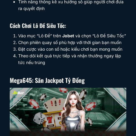
Tính năng thống kê xu hướng số giúp người chơi đưa
ra quyết định
Cách Chơi Lô Đề Siêu Tốc:
Vào mục “Lô Đề” trên
Jobet
và chọn “Lô Đề Siêu Tốc”
Chọn phiên quay số phù hợp với thời gian bạn muốn
Đặt cược vào con số hoặc kiểu chơi bạn mong muốn
Theo dõi kết quả trực tiếp và nhận thưởng ngay lập
tức nếu trúng
Mega645
: Săn Jackpot Tỷ Đồng