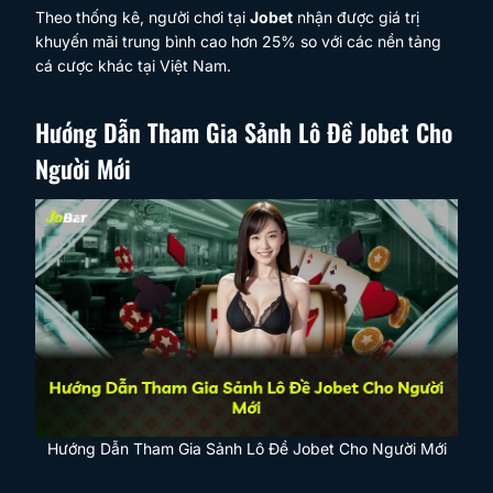
Theo thống kê, người chơi tại
Jobet
nhận được giá trị
khuyến mãi trung bình cao hơn 25% so với các nền tảng
cá cược khác tại Việt Nam.
Hướng Dẫn Tham Gia Sảnh Lô Đề
Jobet
Cho
Người Mới
Hướng Dẫn Tham Gia Sảnh Lô Đề Jobet Cho Người Mới