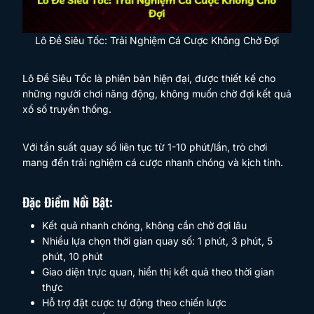
Lô Đề Siêu Tốc: Trải Nghiệm Cá Cược Không Chờ Đợi
Lô Đề Siêu Tốc là phiên bản hiện đại, được thiết kế cho
những người chơi năng động, không muốn chờ đợi kết quả
xổ số truyền thống.
Với tần suất quay số liên tục từ 1-10 phút/lần, trò chơi
mang đến trải nghiệm cá cược nhanh chóng và kịch tính.
Đặc Điểm Nổi Bật:
Kết quả nhanh chóng, không cần chờ đợi lâu
Nhiều lựa chọn thời gian quay số: 1 phút, 3 phút, 5
phút, 10 phút
Giao diện trực quan, hiển thị kết quả theo thời gian
thực
Hỗ trợ đặt cược tự động theo chiến lược