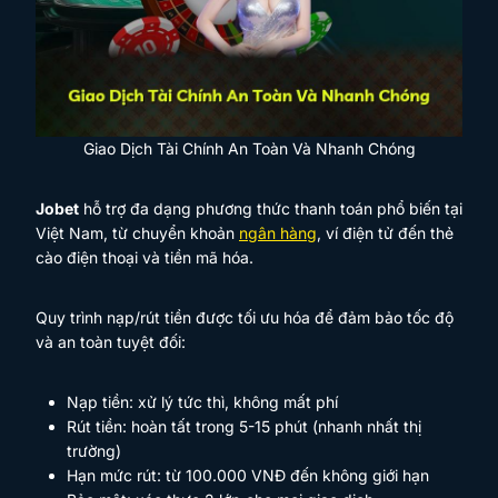
Giao Dịch Tài Chính An Toàn Và Nhanh Chóng
Jobet
hỗ trợ đa dạng phương thức thanh toán phổ biến tại
Việt Nam, từ chuyển khoản
ngân hàng
, ví điện tử đến thẻ
cào điện thoại và tiền mã hóa.
Quy trình nạp/rút tiền được tối ưu hóa để đảm bảo tốc độ
và an toàn tuyệt đối:
Nạp tiền: xử lý tức thì, không mất phí
Rút tiền: hoàn tất trong 5-15 phút (nhanh nhất thị
trường)
Hạn mức rút: từ 100.000 VNĐ đến không giới hạn