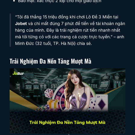
Bảo mật: xác thực 2 lớp cho mọi giao dịch
“Tôi đã thắng 15 triệu đồng khi chơi Lô Đề 3 Miền tại
Jobet
và chỉ mất đúng 7 phút để tiền về tài khoản ngân
hàng của mình. Đây là trải nghiệm rút tiền nhanh nhất
mà tôi từng có với các trang cá cược trực tuyến.” – anh
Minh Đức (32 tuổi, TP. Hà Nội) chia sẻ.
Trải Nghiệm Đa Nền Tảng Mượt Mà