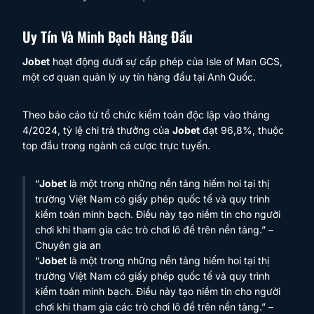
Uy Tín Và Minh Bạch Hàng Đầu
Jobet
hoạt động dưới sự cấp phép của Isle of Man GCS,
một cơ quan quản lý uy tín hàng đầu tại Anh Quốc.
Theo báo cáo từ tổ chức kiểm toán độc lập vào tháng
4/2024, tỷ lệ chi trả thưởng của
Jobet
đạt 96,8%, thuộc
top đầu trong ngành cá cược trực tuyến.
“
Jobet
là một trong những nền tảng hiếm hoi tại thị
trường Việt Nam có giấy phép quốc tế và quy trình
kiểm toán minh bạch. Điều này tạo niềm tin cho người
chơi khi tham gia các trò chơi lô đề trên nền tảng.” –
Chuyên gia an
“
Jobet
là một trong những nền tảng hiếm hoi tại thị
trường Việt Nam có giấy phép quốc tế và quy trình
kiểm toán minh bạch. Điều này tạo niềm tin cho người
chơi khi tham gia các trò chơi lô đề trên nền tảng.” –