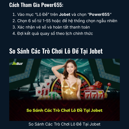
Cách Tham Gia
Power655
:
Vào mục “Lô Đề” trên
Jobet
và chọn “
Power655
“
Chọn 6 số từ 1-55 hoặc để hệ thống chọn ngẫu nhiên
Xác nhận vé số và hoàn tất thanh toán
Đợi kết quả quay số theo lịch chính thức
So Sánh Các Trò Chơi Lô Đề Tại
Jobet
So Sánh Các Trò Chơi Lô Đề Tại Jobet