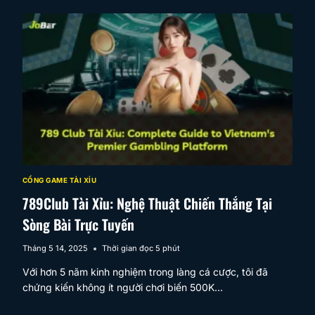
CỔNG GAME TÀI XỈU
789Club Tài Xỉu: Nghệ Thuật Chiến Thắng Tại
Sòng Bài Trực Tuyến
Tháng 5 14, 2025
Thời gian đọc
5
phút
Với hơn 5 năm kinh nghiệm trong làng cá cược, tôi đã
chứng kiến không ít người chơi biến 500K…