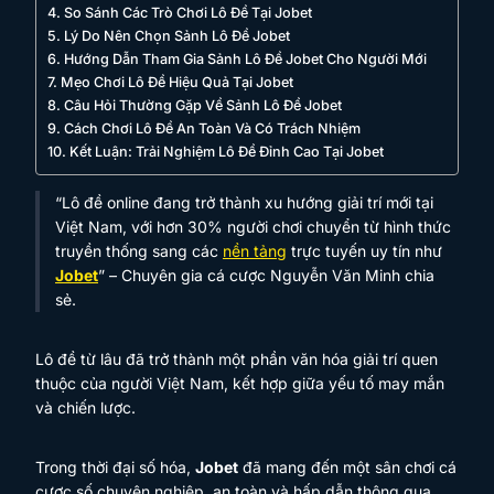
So Sánh Các Trò Chơi Lô Đề Tại Jobet
Lý Do Nên Chọn Sảnh Lô Đề Jobet
Hướng Dẫn Tham Gia Sảnh Lô Đề Jobet Cho Người Mới
Mẹo Chơi Lô Đề Hiệu Quả Tại Jobet
Câu Hỏi Thường Gặp Về Sảnh Lô Đề Jobet
Cách Chơi Lô Đề An Toàn Và Có Trách Nhiệm
Kết Luận: Trải Nghiệm Lô Đề Đỉnh Cao Tại Jobet
“Lô đề online đang trở thành xu hướng giải trí mới tại
Việt Nam, với hơn 30% người chơi chuyển từ hình thức
truyền thống sang các
nền tảng
trực tuyến uy tín như
Jobet
” – Chuyên gia cá cược Nguyễn Văn Minh chia
sẻ.
Lô đề từ lâu đã trở thành một phần văn hóa giải trí quen
thuộc của người Việt Nam, kết hợp giữa yếu tố may mắn
và chiến lược.
Trong thời đại số hóa,
Jobet
đã mang đến một sân chơi cá
cược số chuyên nghiệp, an toàn và hấp dẫn thông qua