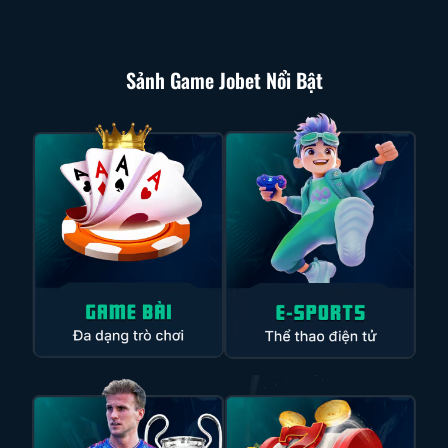
Sảnh Game Jobet Nổi Bật