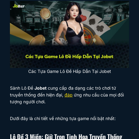
Các Tựa Game Lô Đề Hấp Dẫn Tại Jobet
Sảnh Lô Đề
Jobet
cung cấp đa dạng các trò chơi từ
truyền thống đến hiện đại,
đáp
ứng nhu cầu của mọi đối
tượng người chơi.
Dưới đây là chi tiết về những tựa game nổi bật nhất:
Lô Đề 3 Miền: Giữ Trọn Tinh Hoa Truyền Thống